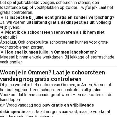
Let op afgebrokkelde voegen, scheuren in stenen, een
loszittende kap of vochtplekken op zolder. Twijfel je? Laat het
gratis controleren.
🔹 Is inspectie bij jullie echt gratis en zonder verplichting?
Ja. Wij voeren
uitsluitend gratis dakinspecties uit
, volledig
vrijblijvend.
🔹 Moet ik de schoorsteen renoveren als ik hem niet
gebruik?
Absoluut. Ook ongebruikte schoorstenen kunnen voor grote
vochtproblemen zorgen.
🔹 Hoe snel kunnen jullie in Ommen langskomen?
Meestal binnen enkele werkdagen. Bij lekkage of stormschade
vaak sneller.
Woon je in Ommen? Laat je schoorsteen
vandaag nog gratis controleren
Of je nu woont in het centrum van Ommen, in Arriën, Varsen of
het buitengebied: een schoorsteencontrole is altijd slim.
Voorkom dat kleine schade groot wordt – en dat kosten uit de
hand lopen.
👉 Vraag vandaag nog jouw
gratis en vrijblijvende
dakinspectie
aan. Je zit nergens aan vast, maar je voorkomt
wel duizenden euro’s schade.