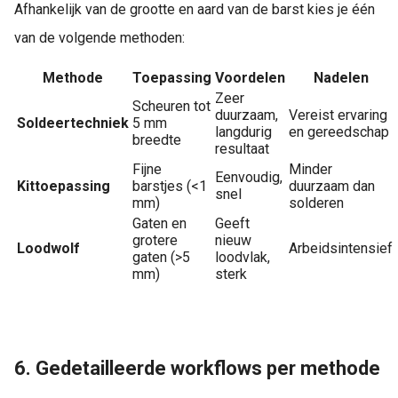
Afhankelijk van de grootte en aard van de barst kies je één
van de volgende methoden:
Methode
Toepassing
Voordelen
Nadelen
Zeer
Scheuren tot
duurzaam,
Vereist ervaring
Soldeertechniek
5 mm
langdurig
en gereedschap
breedte
resultaat
Fijne
Minder
Eenvoudig,
Kittoepassing
barstjes (<1
duurzaam dan
snel
mm)
solderen
Gaten en
Geeft
grotere
nieuw
Loodwolf
Arbeidsintensief
gaten (>5
loodvlak,
mm)
sterk
6. Gedetailleerde workflows per methode