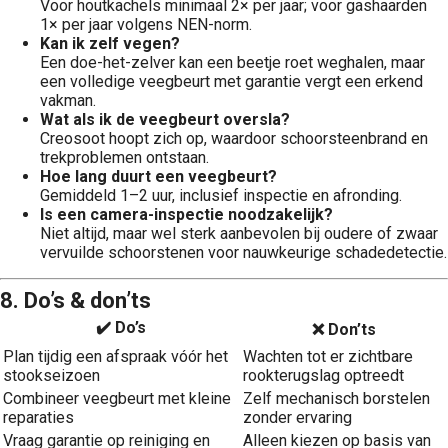
Voor houtkachels minimaal 2× per jaar; voor gashaarden
1× per jaar volgens NEN-norm.
Kan ik zelf vegen?
Een doe-het-zelver kan een beetje roet weghalen, maar
een volledige veegbeurt met garantie vergt een erkend
vakman.
Wat als ik de veegbeurt oversla?
Creosoot hoopt zich op, waardoor schoorsteenbrand en
trekproblemen ontstaan.
Hoe lang duurt een veegbeurt?
Gemiddeld 1–2 uur, inclusief inspectie en afronding.
Is een camera-inspectie noodzakelijk?
Niet altijd, maar wel sterk aanbevolen bij oudere of zwaar
vervuilde schoorstenen voor nauwkeurige schade­detectie.
8. Do’s & don’ts
✔️ Do’s
❌ Don’ts
Plan tijdig een afspraak vóór het
Wachten tot er zichtbare
stookseizoen
rook­terugslag optreedt
Combineer veegbeurt met kleine
Zelf mechanisch borstelen
reparaties
zonder ervaring
Vraag garantie op reiniging en
Alleen kiezen op basis van