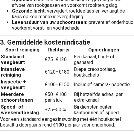
afvoer van rookgassen en voorkomt rookterugslag.
Gezonde lucht:
verwijdert roetdeeltjes en verlaagt de
kans op koolmonoxidevergiftiging.
Levensduur van uw schoorsteen:
preventief onderhoud
voorkomt vorst- en vochtschade.
3. Gemiddelde kostenindicatie
Soort reiniging
Richtprijs
Opmerkingen
Standaard
Eén kanaal, hout- of
€75–€120
veegbeurt
gashaard
Intensieve
Diepe creosootlaag,
€120–€180
reiniging
houtkachels
Inspectie +
€100–€150
Inclusief camera-inspectie
veegbeurt
Meerdere
€50–€100
Bij hetzelfde adres, per
schoorstenen
per stuk
extra kanaal
Spoed- of
Bij diensten buiten
+25–50 %
weekendtoeslag
kantooruren of spoed
Voor een standaard eengezinswoning met één houtkachel
betaalt u doorgaans rond
€100
per jaar voor onderhoud.