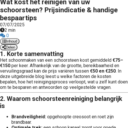
Wat kost het reinigen van uw
schoorsteen? Prijsindicatie & handige
bespaartips
07/07/2025
2 min
0
Inhoud
Delen
1. Korte samenvatting
Het schoonmaken van een schoorsteen kost gemiddeld
€75–
€150
per keer. Afhankelijk van de grootte, bereikbaarheid en
vervuilingsgraad kan de prijs variëren tussen
€50 en €250
. In
deze uitgebreide blog leest u welke factoren de kosten
bepalen, hoe het reinigingsproces verloopt, wat u zelf kunt doen
om te besparen en antwoorden op veelgestelde vragen.
2. Waarom schoorsteenreiniging belangrijk
is
Brandveiligheid:
opgehoopte creosoot en roet zijn
brandbaar.
Optimale trek:
een schoon kanaal zorgt voor goede