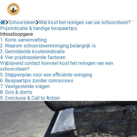
Schoorsteen
Wat kost het reinigen van uw schoorsteen?
Prijsindicatie & handige bespaartips
Inhoudsopgave
1. Korte samenvatting
2. Waarom schoorsteenreiniging belangrijk is
3. Gemiddelde kostenindicatie
4. Vier prijsbepalende factoren
Vrijblijvend contact hoeveel kost het reinigen van een
schoorsteen?
5. Stappenplan voor een efficiënte reiniging
6. Bespaartips zonder concessies
7. Veelgestelde vragen
8. Do’s & don’ts
9. Conclusie & Call to Action