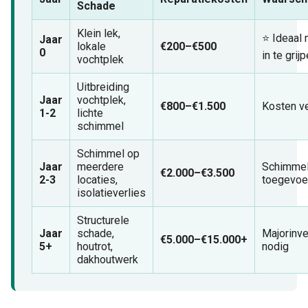
Schade
Klein lek,
⭐ Ideaal
Jaar
lokale
€200–€500
0
in te grij
vochtplek
Uitbreiding
Jaar
vochtplek,
€800–€1.500
Kosten v
1-2
lichte
schimmel
Schimmel op
Jaar
meerdere
Schimmel
€2.000–€3.500
2-3
locaties,
toegevo
isolatieverlies
Structurele
Jaar
schade,
Majorinve
€5.000–€15.000+
5+
houtrot,
nodig
dakhoutwerk