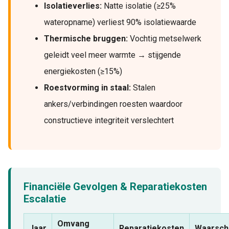
Isolatieverlies:
Natte isolatie (≥25%
wateropname) verliest 90% isolatiewaarde
Thermische bruggen:
Vochtig metselwerk
geleidt veel meer warmte → stijgende
energiekosten (≥15%)
Roestvorming in staal:
Stalen
ankers/verbindingen roesten waardoor
constructieve integriteit verslechtert
Financiële Gevolgen & Reparatiekosten
Escalatie
Omvang
Jaar
Reparatiekosten
Waarsch