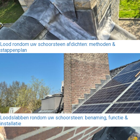
Lood rondom uw schoorsteen afdichten: methoden &
stappenplan
Loodslabben rondom uw schoorsteen: benaming, functie &
installatie