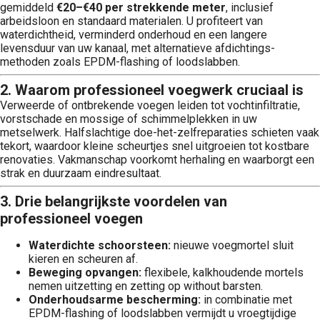
gemiddeld
€20–€40 per strekkende meter
, inclusief
arbeidsloon en standaard materialen. U profiteert van
waterdichtheid, verminderd onderhoud en een langere
levensduur van uw kanaal, met alternatieve afdichtings­
methoden zoals EPDM-flashing of loodslabben.
2. Waarom professioneel voegwerk cruciaal is
Verweerde of ontbrekende voegen leiden tot vocht­infiltratie,
vorstschade en mossige of schimmelplekken in uw
metselwerk. Halfslachtige doe-het-zelfreparaties schieten vaak
tekort, waardoor kleine scheurtjes snel uitgroeien tot kostbare
renovaties. Vakmanschap voorkomt herhaling en waarborgt een
strak en duurzaam eindresultaat.
3. Drie belangrijkste voordelen van
professioneel voegen
Waterdichte schoorsteen:
nieuwe voegmortel sluit
kieren en scheuren af.
Beweging opvangen:
flexibele, kalkhoudende mortels
nemen uitzetting en zetting op without barsten.
Onderhoudsarme bescherming:
in combinatie met
EPDM-flashing of loodslabben vermijdt u vroegtijdige