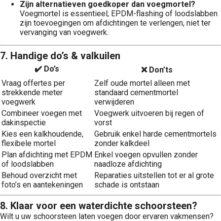
Zijn alternatieven goedkoper dan voegmortel?
Voegmortel is essentieel; EPDM-flashing of loodslabben
zijn toevoegingen om afdichtingen te verlengen, niet ter
vervanging van voegwerk.
7. Handige do’s & valkuilen
✔️ Do’s
❌ Don’ts
Vraag offertes per
Zelf oude mortel alleen met
strekkende meter
standaard cementmortel
voegwerk
verwijderen
Combineer voegen met
Voegwerk uitvoeren bij regen of
dakinspectie
vorst
Kies een kalkhoudende,
Gebruik enkel harde cementmortels
flexibele mortel
zonder kalkdeel
Plan afdichting met EPDM
Enkel voegen opvullen zonder
of loodslabben
naadloze afdichting
Behoud overzicht met
Reparaties uitstellen tot er al grote
foto’s en aantekeningen
schade is ontstaan
8. Klaar voor een water­dichte schoorsteen?
Wilt u uw schoorsteen laten voegen door ervaren vakmensen?