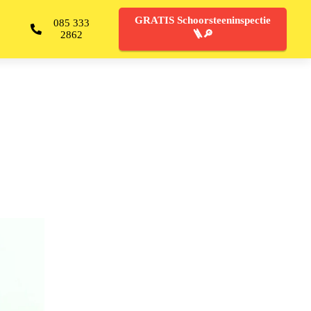
GRATIS Schoorsteeninspectie
085 333
🪜🔎
2862