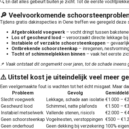
🔍 En dat alles gebeurt buiten je zicht. Tot de eerste vochtplekk
🔎 Veelvoorkomende schoorsteenproble
Tijdens gratis dakinspecties in Oene treffen we geregeld deze 
Afgebrokkeld voegwerk
– vocht dringt tussen bakstene
Los of gescheurd lood
– veroorzaakt directe lekkage bij
Instabiele of verzakte schoorsteenkoppen
– gevaarlijk
Ontbrekende schoorsteenkap
– inregenen, nestvormin
Tocht of schimmelplekken binnen
– vaak het eerste zi
📌
Vaak ontstaat dit ongemerkt over jaren, tot de schade ineens g
⚠️ Uitstel kost je uiteindelijk veel meer ge
Een veelgemaakte fout is wachten tot het écht misgaat. Maar dan 
Probleem
Gevolg
Gemiddeld
Slecht voegwerk
Lekkage, schade aan isolatie
€1.000 – €
Gescheurd lood
Schimmel, natte plafonds
€1.500 – €
Instabiel metselwerk
Vallende stenen, risico’s
€2.000 – €
Geen schoorsteenkap
Vogelnesten, verstoppingen
€500 – €1.
Geen onderhoud
Geen dekking bij verzekering
100% eigen