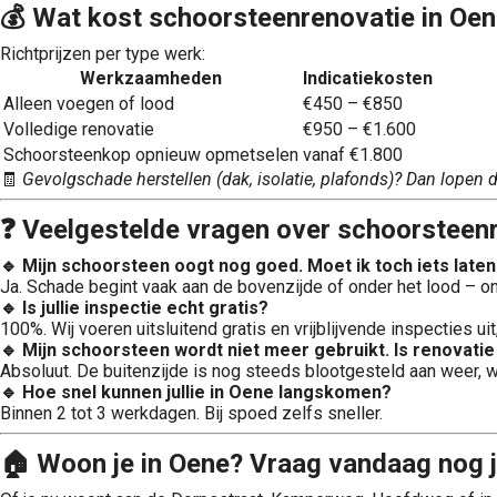
💰 Wat kost schoorsteenrenovatie in Oe
Richtprijzen per type werk:
Werkzaamheden
Indicatiekosten
Alleen voegen of lood
€450 – €850
Volledige renovatie
€950 – €1.600
Schoorsteenkop opnieuw opmetselen
vanaf €1.800
🧾
Gevolgschade herstellen (dak, isolatie, plafonds)? Dan lopen 
❓ Veelgestelde vragen over schoorsteenr
🔹 Mijn schoorsteen oogt nog goed. Moet ik toch iets late
Ja. Schade begint vaak aan de bovenzijde of onder het lood – on
🔹 Is jullie inspectie echt gratis?
100%. Wij voeren uitsluitend gratis en vrijblijvende inspecties u
🔹 Mijn schoorsteen wordt niet meer gebruikt. Is renovatie
Absoluut. De buitenzijde is nog steeds blootgesteld aan weer, w
🔹 Hoe snel kunnen jullie in Oene langskomen?
Binnen 2 tot 3 werkdagen. Bij spoed zelfs sneller.
🏠 Woon je in Oene? Vraag vandaag nog j