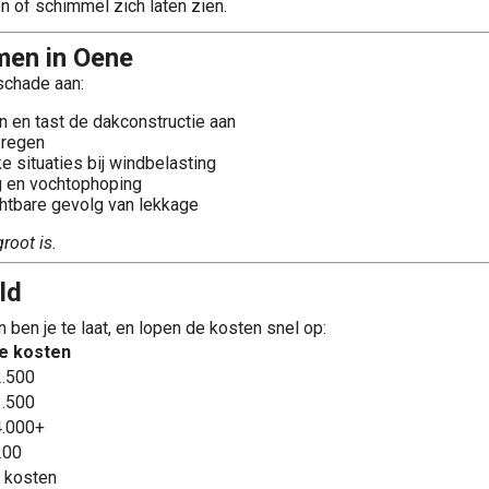
en of schimmel zich laten zien.
men in Oene
schade aan:
n en tast de dakconstructie aan
 regen
e situaties bij windbelasting
g en vochtophoping
chtbare gevolg van lekkage
root is.
ld
ben je te laat, en lopen de kosten snel op:
e kosten
2.500
3.500
4.000+
200
 kosten