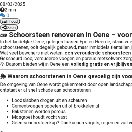
08/03/2025
2 min
0
Inhoud
Delen
🧱 Schoorsteen renoveren in Oene – voor
In het landelijke Oene, gelegen tussen Epe en Heerde, staan vee
schoorstenen, ooit degelijk gebouwd, maar inmiddels tientallen j
Wat veel bewoners niet weten:
een verouderde schoorsteen i
Gescheurd lood, verouderde voegen en poreus metselwerk zorge
💡 Daarom bieden wij in Oene een
volledig gratis en vrijblijv
🌦 Waarom schoorstenen in Oene gevoelig zijn voo
De omgeving van Oene wordt gekenmerkt door open landschappen, 
ontstaat er al snel schade aan schoorstenen:
Loodslabben drogen uit en scheuren
Cementvoegen spoelen uit of brokkelen af
Bakstenen worden poreus
Mosgroei houdt vocht vast
Geen schoorsteenkap? Dan kunnen vogels, regen en vuil vr