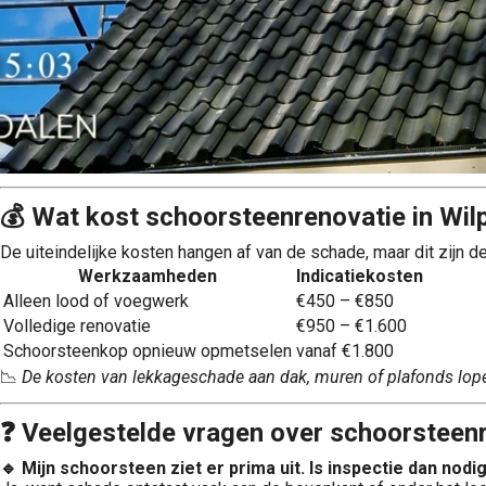
💰 Wat kost schoorsteenrenovatie in Wil
De uiteindelijke kosten hangen af van de schade, maar dit zijn de 
Werkzaamheden
Indicatiekosten
Alleen lood of voegwerk
€450 – €850
Volledige renovatie
€950 – €1.600
Schoorsteenkop opnieuw opmetselen
vanaf €1.800
📉
De kosten van lekkageschade aan dak, muren of plafonds lope
❓ Veelgestelde vragen over schoorsteenr
🔹 Mijn schoorsteen ziet er prima uit. Is inspectie dan nodi