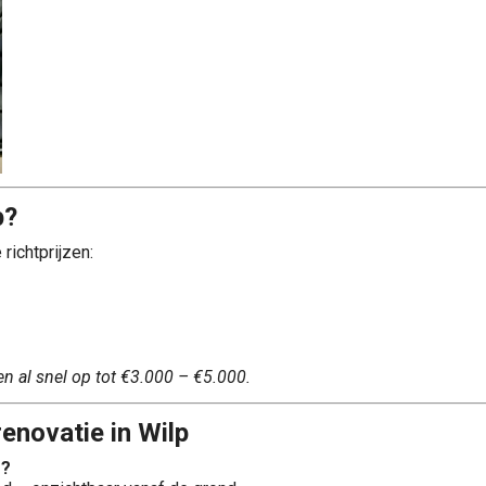
p?
richtprijzen:
n al snel op tot €3.000 – €5.000.
enovatie in Wilp
g?