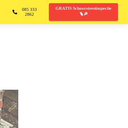
GRATIS Schoorsteeninspectie
085 333
🪜🔎
2862