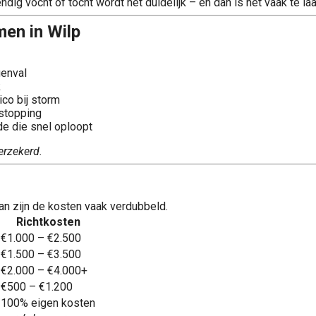
dig vocht of tocht wordt het duidelijk – en dan is het vaak te laa
en in Wilp
genval
k
sico bij storm
stopping
e die snel oploopt
erzekerd.
Dan zijn de kosten vaak verdubbeld.
Richtkosten
€1.000 – €2.500
€1.500 – €3.500
€2.000 – €4.000+
€500 – €1.200
100% eigen kosten