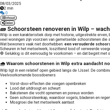
08/03/2025
2 min
0
Inhoud
Delen
🧱 Schoorsteen renoveren in Wilp – wacht
Wilp is een karakteristiek dorp met historie, uitgestrekte erven,
veel woningen zijn voorzien van gemetselde schoorstenen die s
Wat bewoners vaak niet doorhebben:
een verouderde schoorst
Scheuren in het metselwerk, loszittend lood of verweerde voege
🛑 Gelukkig is dit eenvoudig te voorkomen – en dat begint met
🌧 Waarom schoorstenen in Wilp extra aandacht n
Wilp ligt in een relatief open gebied langs de IJssel. De comb
Veelvoorkomende boosdoeners:
Vorst-dooi-effecten die voegen openbreken
Lood dat uitdroogt en scheurt
Bakstenen die vocht opnemen en poreus worden
Geen schoorsteenkap, waardoor vogels, bladeren en regen
Mosgroei die het metselwerk aantast