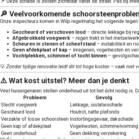
📌 Deze schade is zelden zichtbaar vanaf de straat. Pas bij inwen
🔎 Veelvoorkomende schoorsteenproblem
Onze inspecteurs komen in Wilp regelmatig het volgende tegen:
Gescheurd of verschoven lood
– directe lekkage bij re
Afgebrokkeld voegwerk
– regen trekt in het metselwer
Scheuren in stenen of scheefstand
– instabiliteit en ri
Geen afdekplaat of kap
– inregenen, vogelnesten en ver
Vochtplekken, schimmel of tocht binnen
– gevolgschad
💡
Zonder tijdige renovatie leidt dit tot hoge kosten – vaak niet v
⚠️ Wat kost uitstel? Meer dan je denkt
Veel huiseigenaren stellen onderhoud uit tot het écht nodig is. 
Probleem
Gevolg
Slecht voegwerk
Lekkage, isolatieschade
Gescheurd lood
Houtrot, natte plafonds
Verzakte of losse schoorsteen
Instortingsgevaar, dakschade
Geen kap of afdekplaat
Vogelnesten, schimmelvorming
Geen onderhoud
Geen dekking verzekering