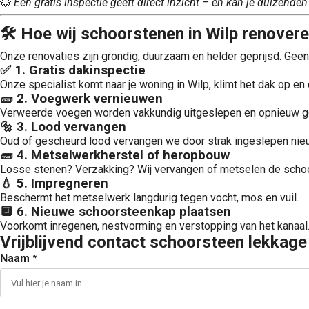
💥
Één gratis inspectie geeft direct inzicht – en kan je duizenden
🛠 Hoe wij schoorstenen in Wilp renover
Onze renovaties zijn grondig, duurzaam en helder geprijsd. Geen v
✅
1. Gratis dakinspectie
Onze specialist komt naar je woning in Wilp, klimt het dak op en
🧱
2. Voegwerk vernieuwen
Verweerde voegen worden vakkundig uitgeslepen en opnieuw g
🔩 3. Lood vervangen
Oud of gescheurd lood vervangen we door strak ingeslepen nie
🧱
4
. Metselwerkherstel of heropbouw
L
osse stenen? Verzakking? Wij vervangen of metselen de scho
💧 5. Impregneren
Beschermt het metselwerk langdurig tegen vocht, mos en vuil.
🔲
6. Nieuwe schoorsteenka
p
plaatsen
Voorkomt inregenen, nestvorming en verstopping van het kanaal
Vrijblijvend contact schoorsteen lekkage
Naam
*