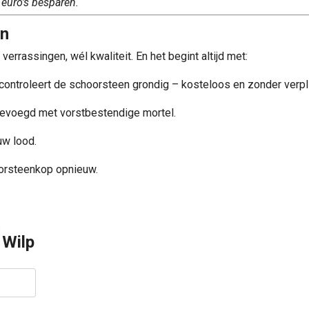
 euro’s besparen.
en
errassingen, wél kwaliteit. En het begint altijd met:
 controleert de schoorsteen grondig – kosteloos en zonder verpli
evoegd met vorstbestendige mortel.
uw lood.
orsteenkop opnieuw.
.
 Wilp