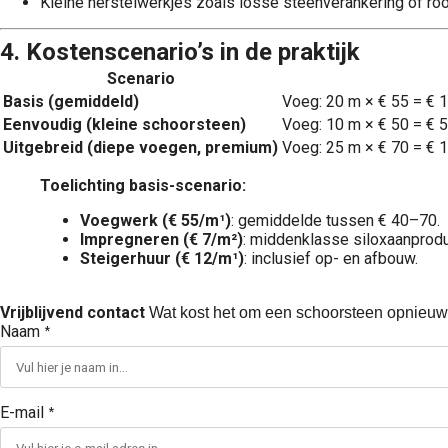
Kleine herstelwerkjes zoals losse steenverankering of ro
4. Kostenscenario’s in de praktijk
Scenario
Basis (gemiddeld)
Voeg: 20 m × € 55 = € 
Eenvoudig (kleine schoorsteen)
Voeg: 10 m × € 50 = € 
Uitgebreid (diepe voegen, premium)
Voeg: 25 m × € 70 = € 
Toelichting basis-scenario:
Voegwerk (€ 55/m¹)
: gemiddelde tussen € 40–70.
Impregneren (€ 7/m²)
: middenklasse siloxaanprodu
Steigerhuur (€ 12/m¹)
: inclusief op- en afbouw.
Vrijblijvend contact
Wat kost het om een schoorsteen opnieuw
Naam
*
E-mail
*