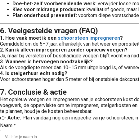
Doe-het-zelf voorbereidende werk:
verwijder losse mor
Kies voor midrange producten:
kwalitatief goede, maar
Plan onderhoud preventief:
voorkom diepe vorstschade en
6. Veelgestelde vragen (FAQ)
1. Hoe vaak moet ik een
schoorsteen impregneren
?
Gemiddeld om de 5–7 jaar, afhankelijk van het weer en porositei
2. Kan ik alleen impregneren zonder opnieuw voegen?
Ja, maar bij versleten of beschadigde voegen blijft vocht via n
3. Wanneer is hervoegen noodzakelijk?
Als de voegdiepte meer dan 10–15 mm uitgeloogd is, of wanneer 
4. Is steigerhuur echt nodig?
Voor schoorstenen hoger dan 5 meter of bij onstabiele dakconstru
7. Conclusie & actie
Het opnieuw voegen en impregneren van je schoorsteen kost 
voegwerk, de oppervlakte om te impregneren, steigerkosten en g
te plannen, houd je de kosten beheersbaar.
👉
Actie:
Plan vandaag nog een inspectie van je schoorsteen, me
Naam
*