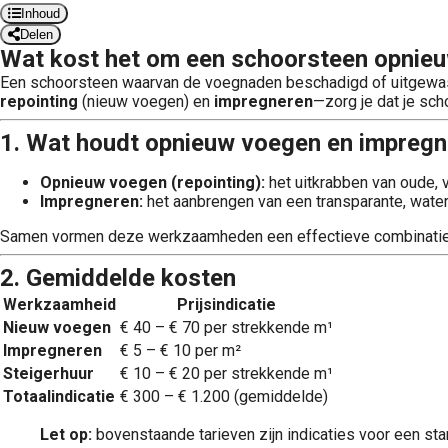
Inhoud
Delen
Wat kost het om een schoorsteen opnieu
Een schoorsteen waarvan de voegnaden beschadigd of uitgewas
repointing
(nieuw voegen) en
impregneren
—zorg je dat je sch
1. Wat houdt opnieuw voegen en impregn
Opnieuw voegen (repointing):
het uitkrabben van oude, 
Impregneren:
het aanbrengen van een transparante, watera
Samen vormen deze werkzaamheden een effectieve combinatie: d
2. Gemiddelde kosten
Werkzaam­heid
Prijsindicatie
Nieuw voegen
€ 40 – € 70 per strekkende m¹
Impregneren
€ 5 – € 10 per m²
Steigerhuur
€ 10 – € 20 per strekkende m¹
Totaalindicatie
€ 300 – € 1.200 (gemiddelde)
Let op:
bovenstaande tarieven zijn indicaties voor een s