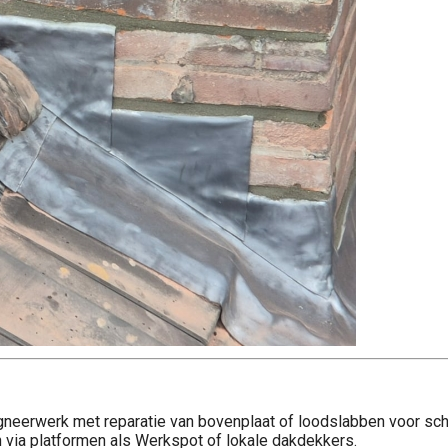
neerwerk met reparatie van bovenplaat of loodslabben voor sch
via platformen als Werkspot of lokale dakdekkers.