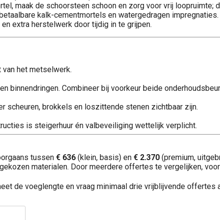
tel, maak de schoorsteen schoon en zorg voor vrij loopruimte; d
 betaalbare kalk-cementmortels en watergedragen impregnaties.
 extra herstelwerk door tijdig in te grijpen.
t van het metselwerk.
aden binnendringen. Combineer bij voorkeur beide onderhoudsbeur
scheuren, brokkels en loszittende stenen zichtbaar zijn.
cties is steigerhuur én valbeveiliging wettelijk verplicht.
doorgaans tussen
€ 636
(klein, basis) en
€ 2.370
(premium, uitgebre
ekozen materialen. Door meerdere offertes te vergelijken, voor
et de voeglengte en vraag minimaal drie vrijblijvende offertes a