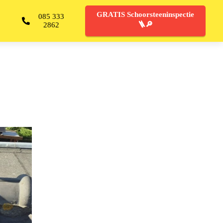
GRATIS Schoorsteeninspectie
085 333
🪜🔎
2862