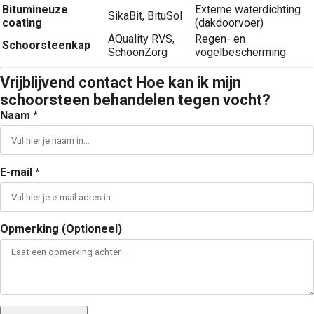
Bitumineuze
Externe waterdichting
SikaBit, BituSol
coating
(dakdoorvoer)
AQuality RVS,
Regen- en
Schoorsteenkap
SchoonZorg
vogelbescherming
Vrijblijvend contact Hoe kan ik mijn
schoorsteen behandelen tegen vocht?
Naam
*
E-mail
*
Opmerking (Optioneel)