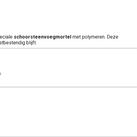
peciale
schoorsteenvoegmortel
met polymeren. Deze
bestendig blijft.
.