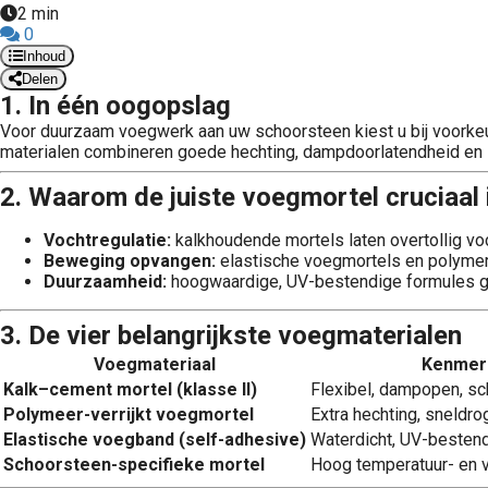
2 min
0
Inhoud
Delen
1. In één oogopslag
Voor duurzaam voegwerk aan uw schoorsteen kiest u bij voorke
materialen combineren goede hechting, dampdoorlatendheid en s
2. Waarom de juiste voegmortel cruciaal 
Vochtregulatie:
kalkhoudende mortels laten overtollig vo
Beweging opvangen:
elastische voegmortels en polymer
Duurzaamheid:
hoogwaardige, UV-bestendige formules ga
3. De vier belangrijkste voegmaterialen
Voegmateriaal
Kenmer
Kalk–cement mortel (klasse II)
Flexibel, dampopen, sc
Polymeer-verrijkt voegmortel
Extra hechting, sneldr
Elastische voegband (self-adhesive)
Waterdicht, UV-bestend
Schoorsteen-specifieke mortel
Hoog temperatuur- en 