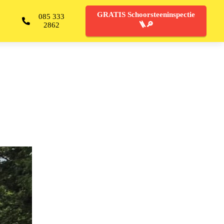
GRATIS Schoorsteeninspectie
085 333
🪜🔎
2862