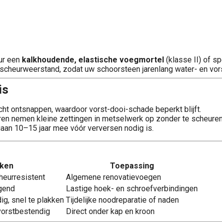
ur een
kalkhoudende, elastische voegmortel
(klasse II) of s
cheurweerstand, zodat uw schoorsteen jarenlang water- en vorst
is
cht ontsnappen, waardoor vorst-dooi-schade beperkt blijft.
en nemen kleine zettingen in metselwerk op zonder te scheuren
an 10–15 jaar mee vóór verversen nodig is.
ken
Toepassing
heurresistent
Algemene renovatievoegen
ogend
Lastige hoek- en schroefverbindingen
ig, snel te plakken
Tijdelijke noodreparatie of naden
vorstbestendig
Direct onder kap en kroon