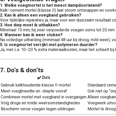
1. Welke voegmortel is het meest dampdoorlatend?
Kalk–cement mortel (klasse II) laat stoom ontsnappen en voorkom
2. Kan ik alleen een voegband gebruiken?
Voor tijdelijke reparaties ja, maar voor een duurzaam resultaat
3. Hoe diep moet ik uithakken?
Minimaal 15 mm; bij zeer verpoederde voegen soms tot 20 mm 
4. Wanneer kan ik weer stoken?
Na volledige uitharding (minimaal 48 uur bij droog, mild weer); 
5. Is voegmortel verrijkt met polymeren duurder?
Ja, met c.a. 10–20 % extra materiaalkosten, maar het scheelt bij 
7. Do’s & don’ts
✔️ Do’s
Gebruik kalkhoudende klasse II-mortel
Standaard ceme
Meet voegbreedte en -diepte vooraf
Gok niet op “on
Combineer mortel met voegband in overgangen
Alleen voegban
Volg droge en milde weersomstandigheden
Voegwerk uitvoe
Bescherm verse voegen tegen uitdrogen
Mortel te droog 