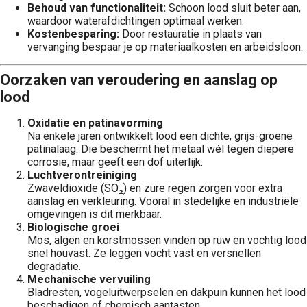
Behoud van functionaliteit:
Schoon lood sluit beter aan,
waardoor waterafdichtingen optimaal werken.
Kostenbesparing:
Door restauratie in plaats van
vervanging bespaar je op materiaalkosten en arbeidsloon.
Oorzaken van veroudering en aanslag op
lood
Oxidatie en patinavorming
Na enkele jaren ontwikkelt lood een dichte, grijs-groene
patinalaag. Die beschermt het metaal wél tegen diepere
corrosie, maar geeft een dof uiterlijk.
Luchtverontreiniging
Zwaveldioxide (SO₂) en zure regen zorgen voor extra
aanslag en verkleuring. Vooral in stedelijke en industriële
omgevingen is dit merkbaar.
Biologische groei
Mos, algen en korstmossen vinden op ruw en vochtig lood
snel houvast. Ze leggen vocht vast en versnellen
degradatie.
Mechanische vervuiling
Bladresten, vogeluitwerpselen en dakpuin kunnen het lood
beschadigen of chemisch aantasten.