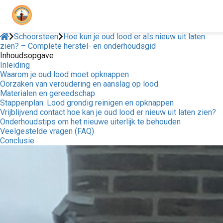
Schoorsteen
Hoe kun je oud lood er als nieuw uit laten
zien? – Complete herstel- en onderhoudsgid
Inhoudsopgave
Inleiding
Waarom je oud lood moet opknappen
Oorzaken van veroudering en aanslag op lood
Materialen en gereedschap
Stappenplan: Lood grondig reinigen en opknappen
Vrijblijvend contact hoe kan je oud lood er nieuw uit laten zien?
Onderhoudstips om het nieuwe uiterlijk te behouden
Veelgestelde vragen (FAQ)
Conclusie