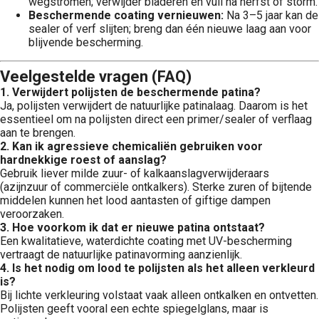
wegstromen; verwijder bladeren en vuil na herfst of storm.
Beschermende coating vernieuwen:
Na 3–5 jaar kan de
sealer of verf slijten; breng dan één nieuwe laag aan voor
blijvende bescherming.
Veelgestelde vragen (FAQ)
1. Verwijdert polijsten de beschermende patina?
Ja, polijsten verwijdert de natuurlijke patinalaag. Daarom is het
essentieel om na polijsten direct een primer/sealer of verflaag
aan te brengen.
2. Kan ik agressieve chemicaliën gebruiken voor
hardnekkige roest of aanslag?
Gebruik liever milde zuur- of kalkaanslagverwijderaars
(azijnzuur of commerciële ontkalkers). Sterke zuren of bijtende
middelen kunnen het lood aantasten of giftige dampen
veroorzaken.
3. Hoe voorkom ik dat er nieuwe patina ontstaat?
Een kwalitatieve, waterdichte coating met UV-bescherming
vertraagt de natuurlijke patinavorming aanzienlijk.
4. Is het nodig om lood te polijsten als het alleen verkleurd
is?
Bij lichte verkleuring volstaat vaak alleen ontkalken en ontvetten.
Polijsten geeft vooral een echte spiegelglans, maar is