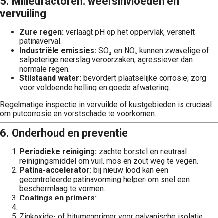
5. Milieufactoren: weersinvloeden en
vervuiling
Zure regen:
verlaagt pH op het oppervlak, versnelt
patinaverval.
Industriële emissies:
SO₂ en NOₓ kunnen zwavelige of
salpeterige neerslag veroorzaken, agressiever dan
normale regen.
Stilstaand water:
bevordert plaatselijke corrosie; zorg
voor voldoende helling en goede afwatering.
Regelmatige inspectie in vervuilde of kustgebieden is cruciaal
om putcorrosie en vorstschade te voorkomen.
6. Onderhoud en preventie
Periodieke reiniging:
zachte borstel en neutraal
reinigingsmiddel om vuil, mos en zout weg te vegen.
Patina-accelerator:
bij nieuw lood kan een
gecontroleerde patinavorming helpen om snel een
beschermlaag te vormen.
Coatings en primers:
Zinkoxide- of bitumenprimer voor galvanische isolatie.