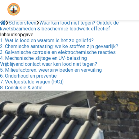
Schoorsteen
Waar kan lood niet tegen? Ontdek de
kwetsbaarheden & bescherm je loodwerk effectief
Inhoudsopgave
1. Wat is lood en waarom is het zo geliefd?
2. Chemische aantasting: welke stoffen zijn gevaarlijk?
3. Galvanische corrosie en elektrochemische reacties
4. Mechanische slijtage en UV-belasting
Vrijblijvend contact waar kan lood niet tegen?
5. Milieufactoren: weersinvloeden en vervuiling
6. Onderhoud en preventie
7. Veelgestelde vragen (FAQ)
8. Conclusie & actie