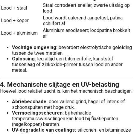
Staal corrodeert sneller, zwarte uitslag op
Lood + staal
lood
Lood wordt galerend aangetast, patina
Lood + koper
schilfert af
Aluminium anodiseert; loodpatina brokkelt
Lood + aluminium
af
Vochtige omgeving:
bevordert elektrolytische geleiding
tussen de twee metalen.
Oplossing:
leg altijd een bitumenfolie, kunststof
tussenlaag of zinkoxide-primer tussen lood en ander
metaal.
4. Mechanische slijtage en UV-belasting
Hoewel lood relatief zacht is, kan het mechanisch beschadigen:
Abriebeschade:
door vallend grind, hagel of intensief
schoonspuiten met hoge druk.
Vermoeiingsscheuren:
bij herhaalde
temperatuurswisselingen kan lood bij fixatiepunten
(nagelkoppen) barsten.
UV-degradatie van coatings:
siliconen- en bitumineuze