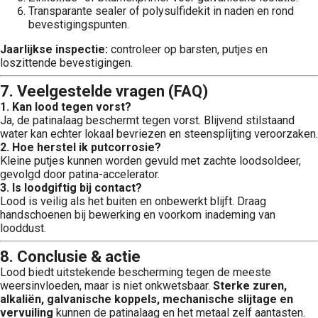
Transparante sealer of polysulfidekit in naden en rond
bevestigingspunten.
Jaarlijkse inspectie:
controleer op barsten, putjes en
loszittende bevestigingen.
7. Veelgestelde vragen (FAQ)
1. Kan lood tegen vorst?
Ja, de patinalaag beschermt tegen vorst. Blijvend stilstaand
water kan echter lokaal bevriezen en steensplijting veroorzaken.
2. Hoe herstel ik putcorrosie?
Kleine putjes kunnen worden gevuld met zachte loodsoldeer,
gevolgd door patina-accelerator.
3. Is loodgiftig bij contact?
Lood is veilig als het buiten en onbewerkt blijft. Draag
handschoenen bij bewerking en voorkom inademing van
looddust.
8. Conclusie & actie
Lood biedt uitstekende bescherming tegen de meeste
weersinvloeden, maar is niet onkwetsbaar.
Sterke zuren,
alkaliën, galvanische koppels, mechanische slijtage en
vervuiling
kunnen de patinalaag en het metaal zelf aantasten.