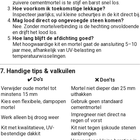
zuivere cementmortel is te stijf en barst snel los.
Hoe voorkom ik toekomstige lekkage?
Inspecteer jaarlijks; vul kleine scheurtjes in de kit direct bij.
Mag lood direct op ongevoegde steen komen?
Nee. Zonder mortelverbinding is de hechting onvoldoende
en drijft het lood los.
Hoe lang blijft de afdichting goed?
Met hoogwaardige kit en mortel gaat de aansluiting 5–10
jaar mee, afhankelijk van UV-belasting en
temperatuurwisselingen.
7. Handige tips & valkuilen
✔️ Do’s
❌ Don’ts
Verwijder oude mortel tot
Mortel niet dieper dan 25 mm
minstens 15 mm
uithakken
Kies een flexibele, dampopen
Gebruik geen standaard
mortel
cementmortel
Impregneer niet direct na
Werk alleen bij droog weer
regen of vorst
Kit met kwalitatieve, UV-
Kit niet tegen ijskoude stenen
bestendige dakkit
aanbrengen