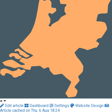
Edit article
Dashboard
Settings
Website Design
Article cached on Thu. 6 Aug 18:24