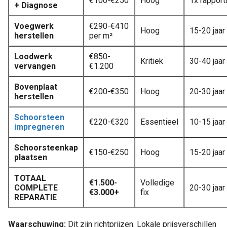
€100-€250
Hoog
1x rappor
+ Diagnose
Voegwerk
€290-€410
Hoog
15-20 jaar
herstellen
per m²
Loodwerk
€850-
Kritiek
30-40 jaar
vervangen
€1.200
Bovenplaat
€200-€350
Hoog
20-30 jaar
herstellen
Schoorsteen
€220-€320
Essentieel
10-15 jaar
impregneren
Schoorsteenkap
€150-€250
Hoog
15-20 jaar
plaatsen
TOTAAL
€1.500-
Volledige
COMPLETE
20-30 jaar
€3.000+
fix
REPARATIE
Waarschuwing:
Dit zijn richtprijzen. Lokale prijsverschillen