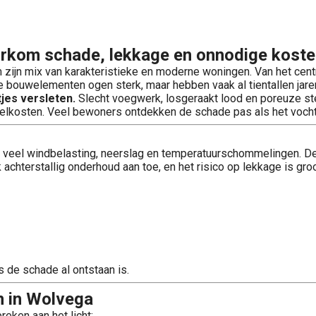
orkom schade, lekkage en onnodige kost
 zijn mix van karakteristieke en moderne woningen. Van het cen
e bouwelementen ogen sterk, maar hebben vaak al tientallen ja
jes versleten.
Slecht voegwerk, losgeraakt lood en poreuze ste
telkosten. Veel bewoners ontdekken de schade pas als het vocht 
t: veel windbelasting, neerslag en temperatuurschommelingen. De
chterstallig onderhoud aan toe, en het risico op lekkage is groo
s de schade al ontstaan is.
 in Wolvega
eken aan het licht: