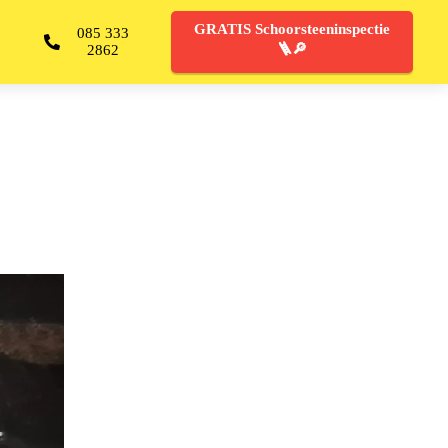
GRATIS Schoorsteeninspectie
085 333
🪜🔎
2862