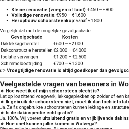
Kleine renovatie (voegen of lood)
: €450 – €800
Volledige renovatie
: €950 – €1.600
Heropbouw schoorsteenkop
: vanaf €1.800
Vergelijk dat met de mogelijke gevolgschade:
Gevolgschade
Kosten
Daklekkageherstel
€600 – €2.000
Dakconstructie herstellen
€2.000 – €4.000
Isolatie vervangen
€1.200 – €2.500
Schimmelbestrijding
€700 – €1.300
👉
Vroegtijdige renovatie is altijd goedkoper dan gevolgs
Veelgestelde vragen van bewoners in Wo
🔹 Hoe weet ik of mijn schoorsteen slecht is?
Let op loszittend voegwerk, lekkageplekken op zolder of een kap 
🔹 Ik gebruik de schoorsteen niet, moet ik dan toch iets la
Ja. Zelfs ongebruikte schoorstenen kunnen lekkage en structur
🔹 Is de dakinspectie echt gratis?
Ja, 100%. Wij voeren
uitsluitend gratis en vrijblijvende dakin
🔹 Hoe snel kunnen jullie komen in Wolvega?