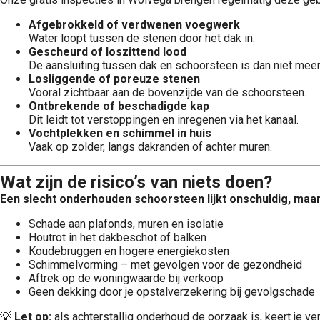
Afgebrokkeld of verdwenen voegwerk
Water loopt tussen de stenen door het dak in.
Gescheurd of loszittend lood
De aansluiting tussen dak en schoorsteen is dan niet meer
Losliggende of poreuze stenen
Vooral zichtbaar aan de bovenzijde van de schoorsteen.
Ontbrekende of beschadigde kap
Dit leidt tot verstoppingen en inregenen via het kanaal.
Vochtplekken en schimmel in huis
Vaak op zolder, langs dakranden of achter muren.
Wat zijn de risico’s van niets doen?
Een slecht onderhouden schoorsteen lijkt onschuldig, maa
Schade aan plafonds, muren en isolatie
Houtrot in het dakbeschot of balken
Koudebruggen en hogere energiekosten
Schimmelvorming – met gevolgen voor de gezondheid
Aftrek op de woningwaarde bij verkoop
Geen dekking door je opstalverzekering bij gevolgschade
💡
Let op:
als achterstallig onderhoud de oorzaak is, keert je ve