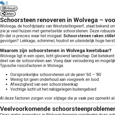
0
Inhoud
Delen
S
choorsteen renoveren in Wolvega – vo
Wolvega, de hoofdplaats van Weststellingwerf, staat bekend om
zie je veel huizen met gemetselde schoorstenen. Deze robuust
En dat is precies waar het misgaat.
Schoorstenen raken stillet
gevolgen? Lekkage, schimmel, houtrot en uiteindelijk hoge hers
Waarom zijn schoorstenen in Wolvega kwetsbaar?
Wolvega ligt in een open, licht glooiend landschap. Dat beteken
deel van de schoorsteen aan. Voeg daar veroudering en mogelijk a
Typische risicofactoren in Wolvega:
Oorspronkelijke schoorstenen uit de jaren ’60 – ’80
Weinig tot geen onderhoud aan voegwerk en lood
Afwezigheid van een schoorsteenkap
Vochtige lucht uit het nabijgelegen buitengebied
Al deze factoren zorgen voor slijtage die je vaak pas opmerkt al
Veelvoorkomende schoorsteenproblemen
Onze gratis inspecties in Wolvega brengen regelmatig deze gebr