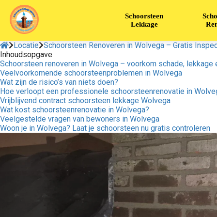
Schoorsteen
Scho
Lekkage
Ren
Locatie
Schoorsteen Renoveren in Wolvega – Gratis Inspect
Inhoudsopgave
Schoorsteen renoveren in Wolvega – voorkom schade, lekkage 
Veelvoorkomende schoorsteenproblemen in Wolvega
Wat zijn de risico’s van niets doen?
Hoe verloopt een professionele schoorsteenrenovatie in Wolve
Vrijblijvend contract schoorsteen lekkage Wolvega
Wat kost schoorsteenrenovatie in Wolvega?
Veelgestelde vragen van bewoners in Wolvega
Woon je in Wolvega? Laat je schoorsteen nu gratis controleren