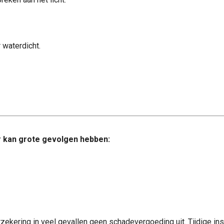
 waterdicht.
r kan grote gevolgen hebben:
rzekering in veel gevallen geen schadevergoeding uit. Tijdige in