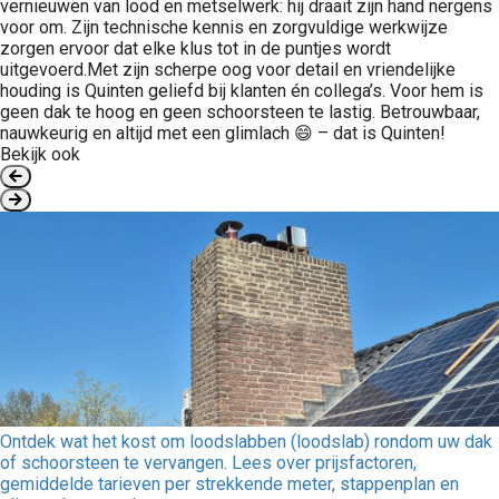
vernieuwen van lood en metselwerk: hij draait zijn hand nergens
voor om. Zijn technische kennis en zorgvuldige werkwijze
zorgen ervoor dat elke klus tot in de puntjes wordt
uitgevoerd.Met zijn scherpe oog voor detail en vriendelijke
houding is Quinten geliefd bij klanten én collega’s. Voor hem is
geen dak te hoog en geen schoorsteen te lastig. Betrouwbaar,
nauwkeurig en altijd met een glimlach 😄 – dat is Quinten!
Bekijk ook
Ontdek wat het kost om loodslabben (loodslab) rondom uw dak
of schoorsteen te vervangen. Lees over prijsfactoren,
gemiddelde tarieven per strekkende meter, stappenplan en