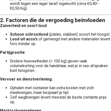
wordt tegen een lager tarief ingekocht (circa €0,40–
€0,50/kg).
2. Factoren die de vergoeding beïnvloeden
Zuiverheid en soort lood
Schoon schroot­lood
(platen, slabben) scoort het hoogst.
Lood uit accu’s
of gemengd met andere materialen levert
fors minder op.
Partijgrootte
Grotere hoeveelheden (> 100 kg) geven vaak
volumekorting voor de handelaar, wat je in cao-afspraken
kunt terugzien.
Vervoer en dienstverlening
Ophalen met container kan extra kosten met zich
meebrengen, maar bespaart je tijd.
Zelf wegbrengen levert meestal de beste contante prijs
op.
Markt­schommelingen