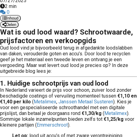
07/27/2025
2 min
0
Inhoud
Delen
Wat is oud lood waard? Schrootwaarde,
prijsfactoren en verkoopgids
Oud lood vind je bijvoorbeeld terug in afgedankte loodslabben
van daken, verouderde goten en accu’s. Door lood te recyclen
geef je het materiaal een tweede leven en ontvang je een
vergoeding. Maar wat levert oud lood je precies op? In deze
uitgebreide blog lees je:
1. Huidige schrootprijs van oud lood
In Nederland varieert de prijs voor schoon, zuiver lood zonder
beschadigde coatings of vervuiling momenteel tussen
€1,10 en
€1,40 per kilo
(
Metalimex
,
Janssen Metaal Susteren
). Kies je
voor een gespecialiseerde schroothandel met een digitale
prijslijst, dan betaal je doorgaans rond
€1,30/kg
(
Metalimex
).
Sommige lokale inzamelpunten bieden zelfs tot
€1,25/kg
voor
kleinere partijen (
Emmerschroot
).
Let op:
lood uit accu’s of met zware verontreiniging