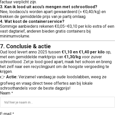
factuur verplicht zijn.
3. Kan ik lood uit accu’s mengen met schrootlood?
Nee, loodaccu’s worden apart gewaardeerd (≈ €0,40/kg) en
trekken de gemiddelde prijs van je partij omlaag.
4. Wat kost de container­service?
Sommige aanbieders rekenen €0,05–€0,10 per kilo extra of een
vast dagtarief, anderen bieden gratis containers bij
minimumvolume.
7. Conclusie & actie
Oud lood levert anno 2025 tussen
€1,10 en €1,40 per kilo
op,
met een gemiddelde marktprijs van
€1,30/kg
voor zuiver
schrootlood. Zet je lood goed apart, maak het schoon en breng
het zelf naar een recycling­punt om de hoogste vergoeding te
krijgen.
👉
Actie:
Verzamel vandaag je oude loodslabben, weeg ze
grofweg en vraag direct twee offertes aan bij lokale
schroothandels voor de beste dagprijs!
Naam
*
E-mail
*